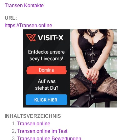
Transen Kontakte
URL:
https://Transen.online
INHALTSVERZEICHNIS
Transen.online
Transen.online im Test
Transen.online
Bewertungen